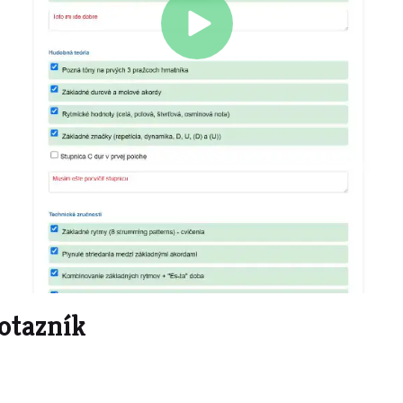
Play
Video
otazník